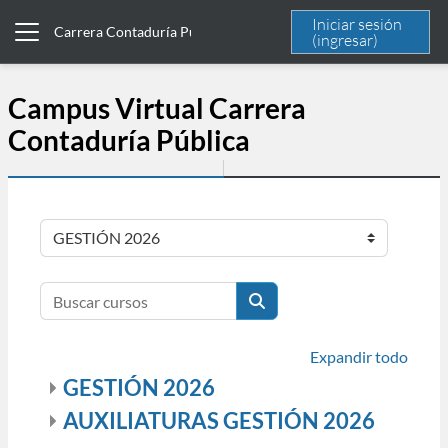
Saltar al contenido principal
Iniciar sesión
Carrera Contaduría Pública
(ingresar)
Pánel lateral
Campus Virtual Carrera
Contaduría Pública
Categorías
Buscar cursos
Buscar cursos
Expandir todo
GESTIÓN 2026
AUXILIATURAS GESTIÓN 2026